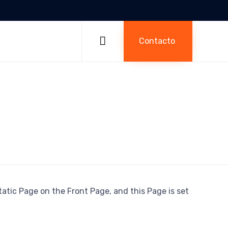
Skip
to

Contacto
content
static Page on the Front Page, and this Page is set