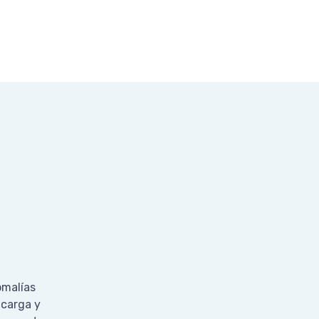
omalías
 carga y