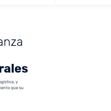
anza
DES
rales
gística, y
En la i
miento que su