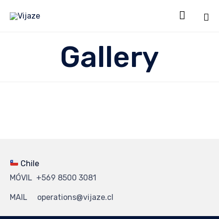

Sk
Gallery
to
co
Chile
MÓVIL +569 8500 3081
MAIL operations@vijaze.cl