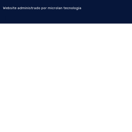
Website administrado por
microlan tecnologia