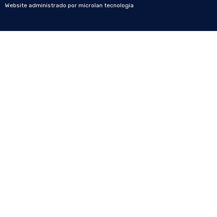
Website administrado por
microlan tecnologia