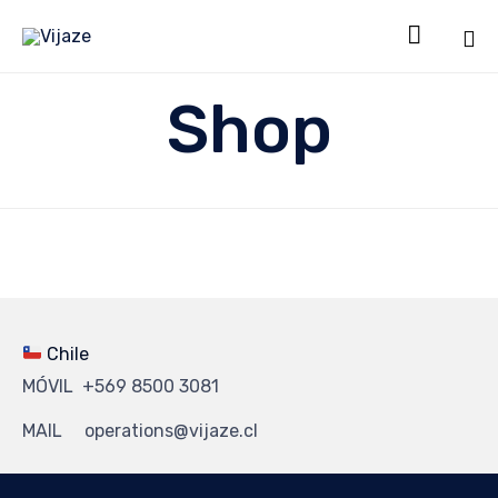

Sk
Shop
to
co
Chile
MÓVIL +569 8500 3081
MAIL operations@vijaze.cl